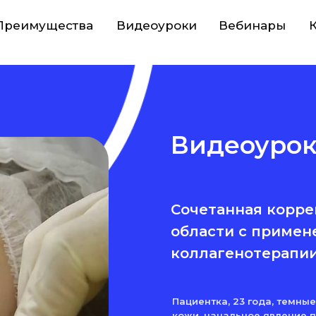
Преимущества
Видеоуроки
Вебинары
Видеоуро
Сочетанная корр
области с приме
коллагенотерапии
Пациентка, 23 года, темны
кожи, начальное явление п