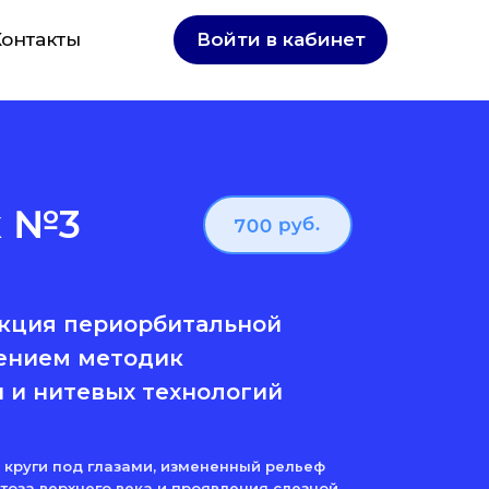
Контакты
Войти в кабинет
к №3
700 руб.
екция периорбитальной
нением методик
 и нитевых технологий
е круги под глазами, измененный рельеф
тоза верхнего века и проявления слезной