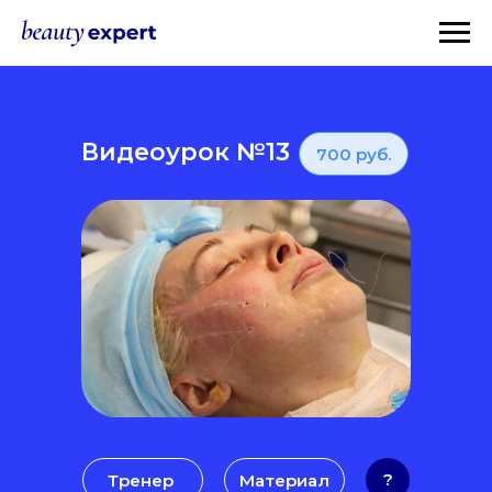
Видеоурок №13
700 руб.
?
Тренер
Материал